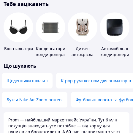
Тебе зацікавить
Бюстгальтери
Конденсатори
Дитячі
Автомобільні
кондиціонера
автокрісла
кондиціонери
Що шукають
Щоденники шкільні
K-pop румі костюм для аніматорів
Бутси Nike Air Zoom рожеві
Футбольні ворота та футбо
Prom — найбільший маркетплейс України. Тут 6 млн
покупців знаходять усе потрібне — від корму для
цуциків до бронежилетів. А 60 тис. підприємців з усієї