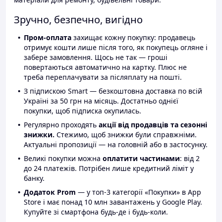
Зручно, безпечно, вигідно
Пром-оплата
захищає кожну покупку: продавець
отримує кошти лише після того, як покупець огляне і
забере замовлення. Щось не так — гроші
повертаються автоматично на картку. Плюс не
треба переплачувати за післяплату на пошті.
З підпискою Smart — безкоштовна доставка по всій
Україні за 50 грн на місяць. Достатньо однієї
покупки, щоб підписка окупилась.
Регулярно проходять
акції від продавців та сезонні
знижки.
Стежимо, щоб знижки були справжніми.
Актуальні пропозиції — на головній або в застосунку.
Великі покупки можна
оплатити частинами
: від 2
до 24 платежів. Потрібен лише кредитний ліміт у
банку.
Додаток Prom
— у топ-3 категорії «Покупки» в App
Store і має понад 10 млн завантажень у Google Play.
Купуйте зі смартфона будь-де і будь-коли.