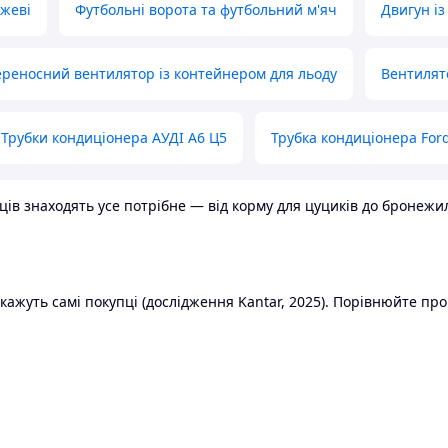
ожеві
Футбольні ворота та футбольний м'яч
Двигун із
реносний вентилятор із контейнером для льоду
Вентилят
Трубки кондиціонера АУДІ А6 Ц5
Трубка кондиціонера Ford
в знаходять усе потрібне — від корму для цуциків до бронежилет
ажуть самі покупці (дослідження Kantar, 2025). Порівнюйте пропо