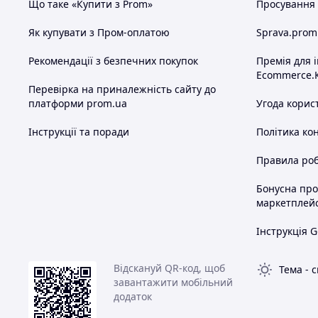
Що таке «Купити з Prom»
Просування в
Як купувати з Пром-оплатою
Sprava.prom
Рекомендації з безпечних покупок
Премія для 
Ecommerce.
Перевірка на приналежність сайту до
платформи prom.ua
Угода корис
Інструкції та поради
Політика ко
Правила роб
Бонусна пр
маркетплей
Інструкція G
Відскануй QR-код, щоб
Тема
-
с
завантажити мобільний
додаток