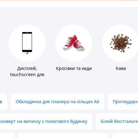
Дисплей,
Кросівки та кеди
Кава
touchscreen для
телефонів
в
Обкладинка для планера на кільцях А6
Протиударн
нверт на виписку з пологового будинку
Білий бюстгальт