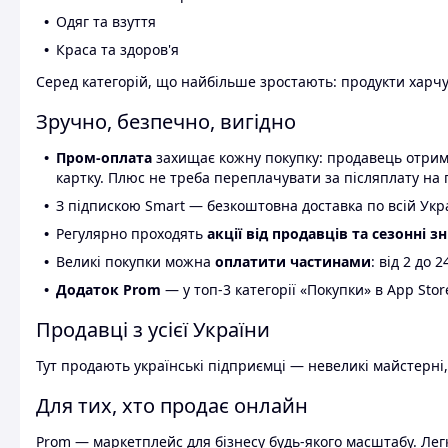
Одяг та взуття
Краса та здоров'я
Серед категорій, що найбільше зростають: продукти харчув
Зручно, безпечно, вигідно
Пром-оплата
захищає кожну покупку: продавець отриму
картку. Плюс не треба переплачувати за післяплату на 
З підпискою Smart — безкоштовна доставка по всій Украї
Регулярно проходять
акції від продавців та сезонні з
Великі покупки можна
оплатити частинами
: від 2 до 
Додаток Prom
— у топ-3 категорії «Покупки» в App Stor
Продавці з усієї України
Тут продають українські підприємці — невеликі майстерні,
Для тих, хто продає онлайн
Prom — маркетплейс для бізнесу будь-якого масштабу. Легк