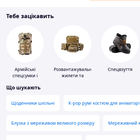
Матеріали для ремонту
Тебе зацікавить
Спорт і відпочинок
Армійські
Розвантажувальні
Спецвзуття
спецсумки і
жилети та
рюкзаки
плитоноски без
Що шукають
плит
Щоденники шкільні
K-pop румі костюм для аніматорі
Блузка з мереживом великого розміру
Мереживний ко