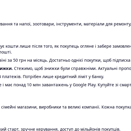
ання та напої, зоотовари, інструменти, матеріали для ремонту,
є кошти лише після того, як покупець огляне і забере замовл
пошті.
ні за 50 грн на місяць. Достатньо однієї покупки, щоб підписка
нижки.
Стежимо, щоб знижки були справжніми. Актуальні пропози
24 платежів. Потрібен лише кредитний ліміт у банку.
e і має понад 10 млн завантажень у Google Play. Купуйте зі смар
 сімейні магазини, виробники та великі компанії. Кожна покупка
ий старт, зручне керування, доступ до мільйонів покупців.