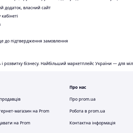
й додаток, власний сайт
 кабінеті
в
ще до підтвердження замовлення
 і розвитку бізнесу. Найбільший маркетплейс України — для міл
Про нас
 продавців
Про prom.ua
тернет-магазин
на Prom
Робота в prom.ua
авати на Prom
Контактна інформація