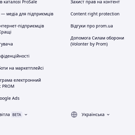
 каталозі ProSale
Захист прав на контент
 — медіа для підприємців
Content right protection
інтернет-підприємців
Відгуки про prom.ua
Кращі
Допомога Силам оборони
тувача
(Volonter by Prom)
нфіденційності
оти на маркетплейсі
ограма електронний
с PROM
oogle Ads
вітла
Українська
BETA