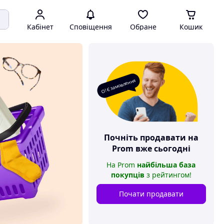
Кабінет
Сповіщення
Обране
Кошик
О! Є замовлення
Почніть продавати на
Prom
вже сьогодні
На
Prom
найбільша база
покупців
з рейтингом
!
Почати продавати