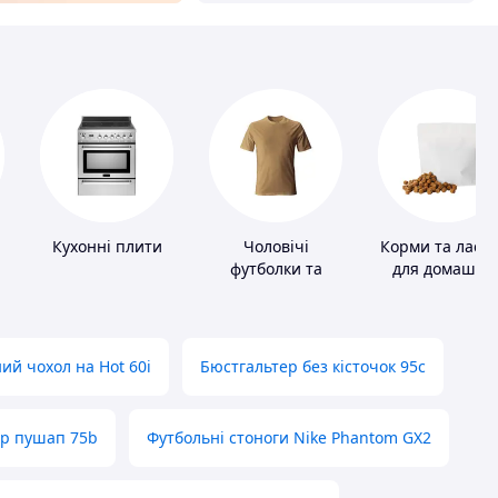
Кухонні плити
Чоловічі
Корми та ласо
футболки та
для домашніх
майки
тварин і птахі
ий чохол на Hot 60i
Бюстгальтер без кісточок 95с
ер пушап 75b
Футбольні стоноги Nike Phantom GX2