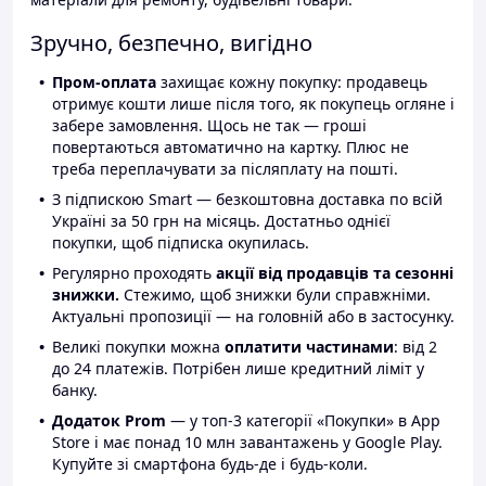
Зручно, безпечно, вигідно
Пром-оплата
захищає кожну покупку: продавець
отримує кошти лише після того, як покупець огляне і
забере замовлення. Щось не так — гроші
повертаються автоматично на картку. Плюс не
треба переплачувати за післяплату на пошті.
З підпискою Smart — безкоштовна доставка по всій
Україні за 50 грн на місяць. Достатньо однієї
покупки, щоб підписка окупилась.
Регулярно проходять
акції від продавців та сезонні
знижки.
Стежимо, щоб знижки були справжніми.
Актуальні пропозиції — на головній або в застосунку.
Великі покупки можна
оплатити частинами
: від 2
до 24 платежів. Потрібен лише кредитний ліміт у
банку.
Додаток Prom
— у топ-3 категорії «Покупки» в App
Store і має понад 10 млн завантажень у Google Play.
Купуйте зі смартфона будь-де і будь-коли.