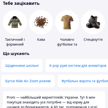
Тебе зацікавить
Тактичний і
Кава
Чоловічі
Спецвзуття
формений
футболки та
одяг
майки
Що шукають
Щоденники шкільні
K-pop румі костюм для аніматорів
Бутси Nike Air Zoom рожеві
Футбольні ворота та футбо
Prom — найбільший маркетплейс України. Тут 6 млн
покупців знаходять усе потрібне — від корму для
цуциків до бронежилетів. А 60 тис. підприємців з усієї