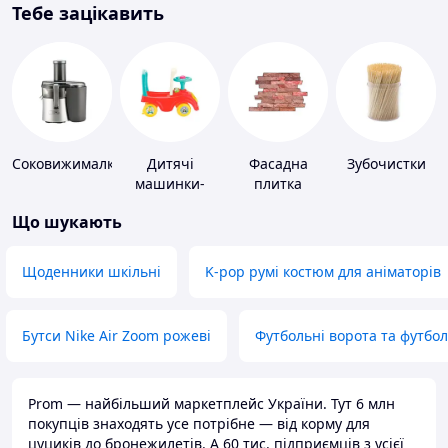
Тебе зацікавить
Соковижималки
Дитячі
Фасадна
Зубочистки
машинки-
плитка
каталки
Що шукають
Щоденники шкільні
K-pop румі костюм для аніматорів
Бутси Nike Air Zoom рожеві
Футбольні ворота та футбо
Prom — найбільший маркетплейс України. Тут 6 млн
покупців знаходять усе потрібне — від корму для
цуциків до бронежилетів. А 60 тис. підприємців з усієї