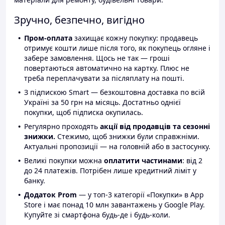
Зручно, безпечно, вигідно
Пром-оплата
захищає кожну покупку: продавець
отримує кошти лише після того, як покупець огляне і
забере замовлення. Щось не так — гроші
повертаються автоматично на картку. Плюс не
треба переплачувати за післяплату на пошті.
З підпискою Smart — безкоштовна доставка по всій
Україні за 50 грн на місяць. Достатньо однієї
покупки, щоб підписка окупилась.
Регулярно проходять
акції від продавців та сезонні
знижки.
Стежимо, щоб знижки були справжніми.
Актуальні пропозиції — на головній або в застосунку.
Великі покупки можна
оплатити частинами
: від 2
до 24 платежів. Потрібен лише кредитний ліміт у
банку.
Додаток Prom
— у топ-3 категорії «Покупки» в App
Store і має понад 10 млн завантажень у Google Play.
Купуйте зі смартфона будь-де і будь-коли.