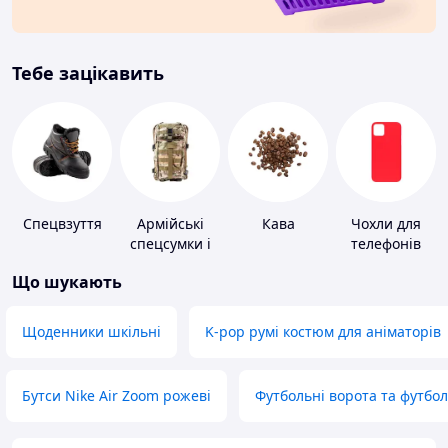
Тебе зацікавить
Спецвзуття
Армійські
Кава
Чохли для
спецсумки і
телефонів
рюкзаки
Що шукають
Щоденники шкільні
K-pop румі костюм для аніматорів
Бутси Nike Air Zoom рожеві
Футбольні ворота та футбо