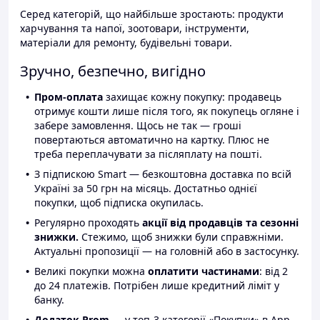
Серед категорій, що найбільше зростають: продукти
харчування та напої, зоотовари, інструменти,
матеріали для ремонту, будівельні товари.
Зручно, безпечно, вигідно
Пром-оплата
захищає кожну покупку: продавець
отримує кошти лише після того, як покупець огляне і
забере замовлення. Щось не так — гроші
повертаються автоматично на картку. Плюс не
треба переплачувати за післяплату на пошті.
З підпискою Smart — безкоштовна доставка по всій
Україні за 50 грн на місяць. Достатньо однієї
покупки, щоб підписка окупилась.
Регулярно проходять
акції від продавців та сезонні
знижки.
Стежимо, щоб знижки були справжніми.
Актуальні пропозиції — на головній або в застосунку.
Великі покупки можна
оплатити частинами
: від 2
до 24 платежів. Потрібен лише кредитний ліміт у
банку.
Додаток Prom
— у топ-3 категорії «Покупки» в App