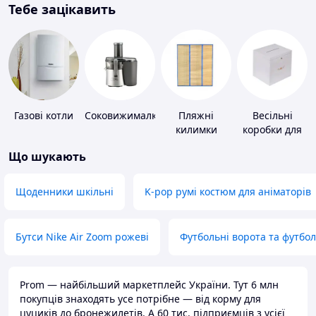
Тебе зацікавить
Газові котли
Соковижималки
Пляжні
Весільні
килимки
коробки для
грошей
Що шукають
Щоденники шкільні
K-pop румі костюм для аніматорів
Бутси Nike Air Zoom рожеві
Футбольні ворота та футбо
Prom — найбільший маркетплейс України. Тут 6 млн
покупців знаходять усе потрібне — від корму для
цуциків до бронежилетів. А 60 тис. підприємців з усієї