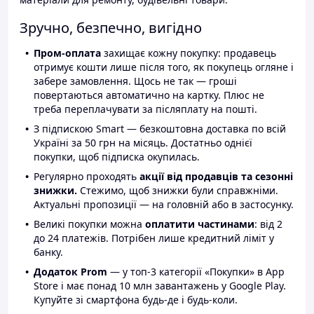
Зручно, безпечно, вигідно
Пром-оплата
захищає кожну покупку: продавець
отримує кошти лише після того, як покупець огляне і
забере замовлення. Щось не так — гроші
повертаються автоматично на картку. Плюс не
треба переплачувати за післяплату на пошті.
З підпискою Smart — безкоштовна доставка по всій
Україні за 50 грн на місяць. Достатньо однієї
покупки, щоб підписка окупилась.
Регулярно проходять
акції від продавців та сезонні
знижки.
Стежимо, щоб знижки були справжніми.
Актуальні пропозиції — на головній або в застосунку.
Великі покупки можна
оплатити частинами
: від 2
до 24 платежів. Потрібен лише кредитний ліміт у
банку.
Додаток Prom
— у топ-3 категорії «Покупки» в App
Store і має понад 10 млн завантажень у Google Play.
Купуйте зі смартфона будь-де і будь-коли.