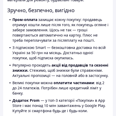
Зручно, безпечно, вигідно
Пром-оплата
захищає кожну покупку: продавець
отримує кошти лише після того, як покупець огляне і
забере замовлення. Щось не так — гроші
повертаються автоматично на картку. Плюс не
треба переплачувати за післяплату на пошті.
З підпискою Smart — безкоштовна доставка по всій
Україні за 50 грн на місяць. Достатньо однієї
покупки, щоб підписка окупилась.
Регулярно проходять
акції від продавців та сезонні
знижки.
Стежимо, щоб знижки були справжніми.
Актуальні пропозиції — на головній або в застосунку.
Великі покупки можна
оплатити частинами
: від 2
до 24 платежів. Потрібен лише кредитний ліміт у
банку.
Додаток Prom
— у топ-3 категорії «Покупки» в App
Store і має понад 10 млн завантажень у Google Play.
Купуйте зі смартфона будь-де і будь-коли.