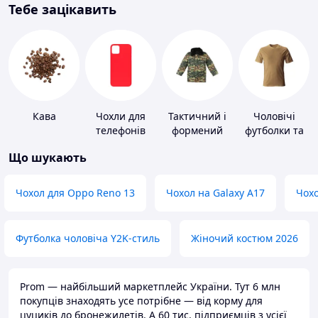
Тебе зацікавить
Кава
Чохли для
Тактичний і
Чоловічі
телефонів
формений
футболки та
одяг
майки
Що шукають
Чохол для Oppo Reno 13
Чохол на Galaxy A17
Чохо
Футболка чоловіча Y2K-стиль
Жіночий костюм 2026
Prom — найбільший маркетплейс України. Тут 6 млн
покупців знаходять усе потрібне — від корму для
цуциків до бронежилетів. А 60 тис. підприємців з усієї