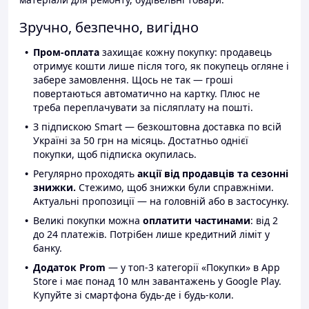
Зручно, безпечно, вигідно
Пром-оплата
захищає кожну покупку: продавець
отримує кошти лише після того, як покупець огляне і
забере замовлення. Щось не так — гроші
повертаються автоматично на картку. Плюс не
треба переплачувати за післяплату на пошті.
З підпискою Smart — безкоштовна доставка по всій
Україні за 50 грн на місяць. Достатньо однієї
покупки, щоб підписка окупилась.
Регулярно проходять
акції від продавців та сезонні
знижки.
Стежимо, щоб знижки були справжніми.
Актуальні пропозиції — на головній або в застосунку.
Великі покупки можна
оплатити частинами
: від 2
до 24 платежів. Потрібен лише кредитний ліміт у
банку.
Додаток Prom
— у топ-3 категорії «Покупки» в App
Store і має понад 10 млн завантажень у Google Play.
Купуйте зі смартфона будь-де і будь-коли.