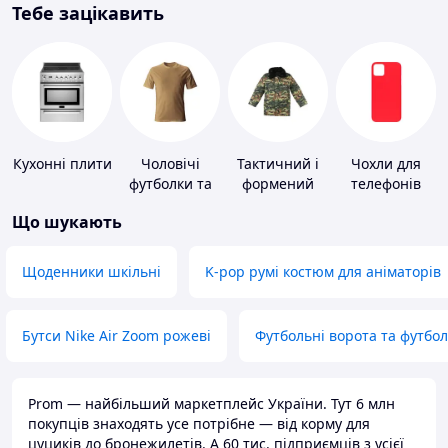
Тебе зацікавить
Кухонні плити
Чоловічі
Тактичний і
Чохли для
футболки та
формений
телефонів
майки
одяг
Що шукають
Щоденники шкільні
K-pop румі костюм для аніматорів
Бутси Nike Air Zoom рожеві
Футбольні ворота та футбо
Prom — найбільший маркетплейс України. Тут 6 млн
покупців знаходять усе потрібне — від корму для
цуциків до бронежилетів. А 60 тис. підприємців з усієї