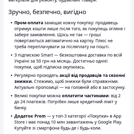
Зручно, безпечно, вигідно
Пром-оплата
захищає кожну покупку: продавець
отримує кошти лише після того, як покупець огляне і
забере замовлення. Щось не так — гроші
повертаються автоматично на картку. Плюс не
треба переплачувати за післяплату на пошті.
З підпискою Smart — безкоштовна доставка по всій
Україні за 50 грн на місяць. Достатньо однієї
покупки, щоб підписка окупилась.
Регулярно проходять
акції від продавців та сезонні
знижки.
Стежимо, щоб знижки були справжніми.
Актуальні пропозиції — на головній або в застосунку.
Великі покупки можна
оплатити частинами
: від 2
до 24 платежів. Потрібен лише кредитний ліміт у
банку.
Додаток Prom
— у топ-3 категорії «Покупки» в App
Store і має понад 10 млн завантажень у Google Play.
Купуйте зі смартфона будь-де і будь-коли.