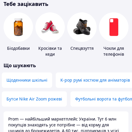
Тебе зацікавить
Біодобавки
Кросівки та
Спецвзуття
Чохли для
кеди
телефонів
Що шукають
Щоденники шкільні
K-pop румі костюм для аніматорів
Бутси Nike Air Zoom рожеві
Футбольні ворота та футбо
Prom — найбільший маркетплейс України. Тут 6 млн
покупців знаходять усе потрібне — від корму для
цуциків до бронежилетів. А 60 тис. підприємців з усієї