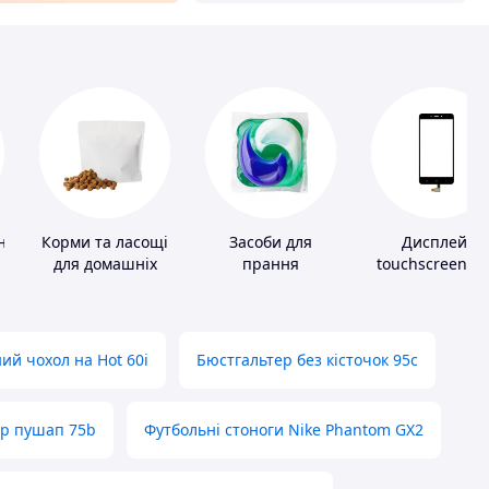
ні
Корми та ласощі
Засоби для
Дисплей,
для домашніх
прання
touchscreen д
тварин і птахів
телефонів
ий чохол на Hot 60i
Бюстгальтер без кісточок 95с
ер пушап 75b
Футбольні стоноги Nike Phantom GX2