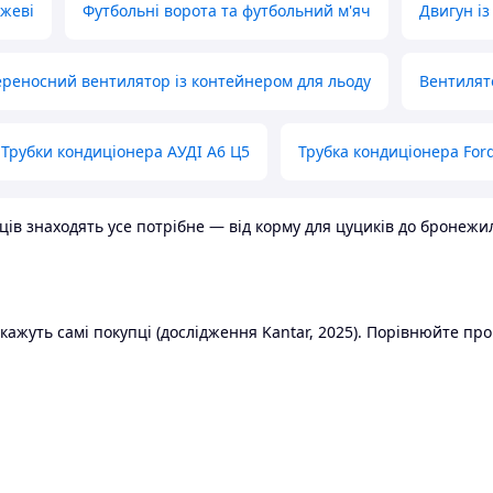
ожеві
Футбольні ворота та футбольний м'яч
Двигун із
реносний вентилятор із контейнером для льоду
Вентилят
Трубки кондиціонера АУДІ А6 Ц5
Трубка кондиціонера Ford
в знаходять усе потрібне — від корму для цуциків до бронежилет
ажуть самі покупці (дослідження Kantar, 2025). Порівнюйте пропо