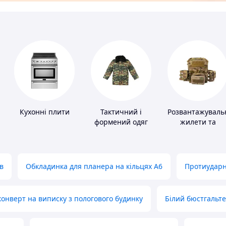
Кухонні плити
Тактичний і
Розвантажуваль
формений одяг
жилети та
плитоноски без
плит
в
Обкладинка для планера на кільцях А6
Протиударн
нверт на виписку з пологового будинку
Білий бюстгальт