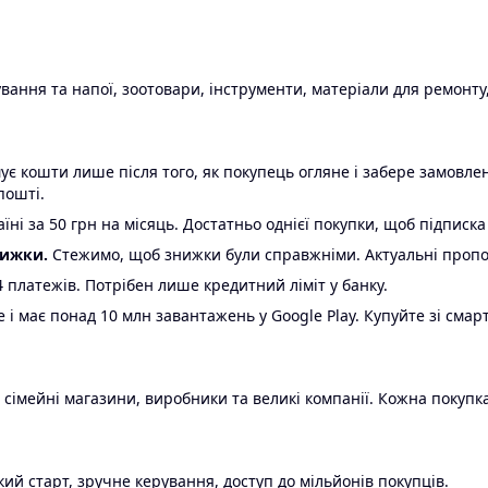
ання та напої, зоотовари, інструменти, матеріали для ремонту,
є кошти лише після того, як покупець огляне і забере замовл
пошті.
ні за 50 грн на місяць. Достатньо однієї покупки, щоб підписка
нижки.
Стежимо, щоб знижки були справжніми. Актуальні пропози
24 платежів. Потрібен лише кредитний ліміт у банку.
e і має понад 10 млн завантажень у Google Play. Купуйте зі смар
 сімейні магазини, виробники та великі компанії. Кожна покупка
ий старт, зручне керування, доступ до мільйонів покупців.