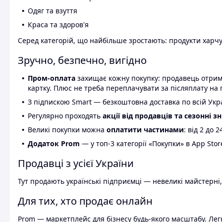
Одяг та взуття
Краса та здоров'я
Серед категорій, що найбільше зростають: продукти харчув
Зручно, безпечно, вигідно
Пром-оплата
захищає кожну покупку: продавець отриму
картку. Плюс не треба переплачувати за післяплату на 
З підпискою Smart — безкоштовна доставка по всій Украї
Регулярно проходять
акції від продавців та сезонні з
Великі покупки можна
оплатити частинами
: від 2 до 
Додаток Prom
— у топ-3 категорії «Покупки» в App Stor
Продавці з усієї України
Тут продають українські підприємці — невеликі майстерні,
Для тих, хто продає онлайн
Prom — маркетплейс для бізнесу будь-якого масштабу. Легк