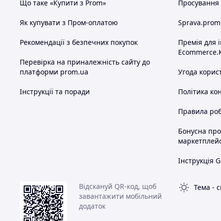
Що таке «Купити з Prom»
Просування в
Як купувати з Пром-оплатою
Sprava.prom
Рекомендації з безпечних покупок
Премія для 
Ecommerce.
Перевірка на приналежність сайту до
платформи prom.ua
Угода корис
Інструкції та поради
Політика ко
Правила роб
Бонусна пр
маркетплей
Інструкція G
Відскануй QR-код, щоб
Тема
-
с
завантажити мобільний
додаток