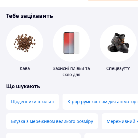
Аксесуари та прикраси
Тебе зацікавить
Матеріали для ремонту
Спорт і відпочинок
Кава
Захисні плівки та
Спецвзуття
скло для
портативних
Що шукають
пристроїв
Щоденники шкільні
K-pop румі костюм для аніматорі
Блузка з мереживом великого розміру
Мереживний ко