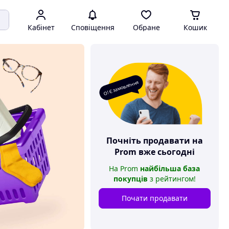
Кабінет
Сповіщення
Обране
Кошик
О! Є замовлення
Почніть продавати на
Prom
вже сьогодні
На
Prom
найбільша база
покупців
з рейтингом
!
Почати продавати