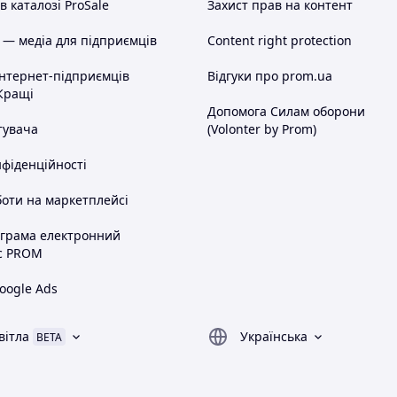
 каталозі ProSale
Захист прав на контент
 — медіа для підприємців
Content right protection
інтернет-підприємців
Відгуки про prom.ua
Кращі
Допомога Силам оборони
тувача
(Volonter by Prom)
нфіденційності
оти на маркетплейсі
ограма електронний
с PROM
oogle Ads
вітла
Українська
BETA