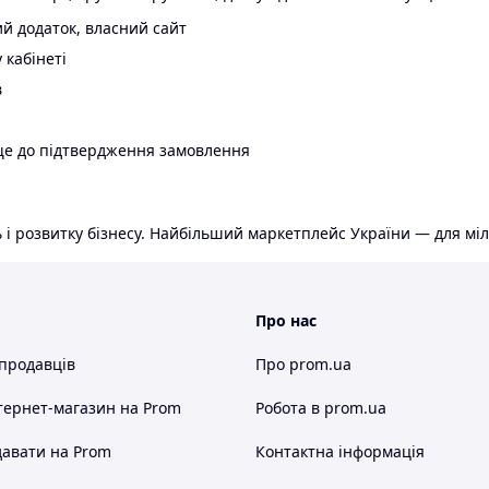
й додаток, власний сайт
 кабінеті
в
ще до підтвердження замовлення
 і розвитку бізнесу. Найбільший маркетплейс України — для міл
Про нас
 продавців
Про prom.ua
тернет-магазин
на Prom
Робота в prom.ua
авати на Prom
Контактна інформація