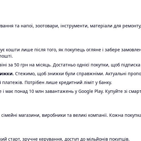
ання та напої, зоотовари, інструменти, матеріали для ремонту,
є кошти лише після того, як покупець огляне і забере замовл
пошті.
ні за 50 грн на місяць. Достатньо однієї покупки, щоб підписка
нижки.
Стежимо, щоб знижки були справжніми. Актуальні пропози
24 платежів. Потрібен лише кредитний ліміт у банку.
e і має понад 10 млн завантажень у Google Play. Купуйте зі смар
 сімейні магазини, виробники та великі компанії. Кожна покупка
ий старт, зручне керування, доступ до мільйонів покупців.