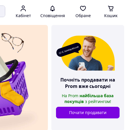
Кабінет
Сповіщення
Обране
Кошик
О! Є замовлення
Почніть продавати на
Prom
вже сьогодні
На
Prom
найбільша база
покупців
з рейтингом
!
Почати продавати