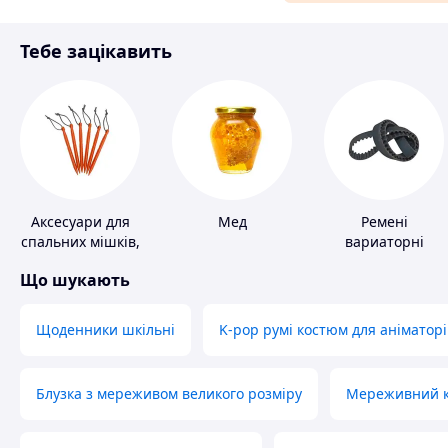
Матеріали для ремонту
Тебе зацікавить
Спорт і відпочинок
Аксесуари для
Мед
Ремені
спальних мішків,
вариаторні
карематів та
Що шукають
наметів
Щоденники шкільні
K-pop румі костюм для аніматорі
Блузка з мереживом великого розміру
Мереживний ко