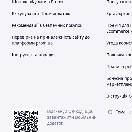
Що таке «Купити з Prom»
Просування в
Як купувати з Пром-оплатою
Sprava.prom
Рекомендації з безпечних покупок
Премія для 
Ecommerce.
Перевірка на приналежність сайту до
платформи prom.ua
Угода корис
Інструкції та поради
Політика ко
Правила роб
Бонусна пр
маркетплей
Інструкція G
Відскануй QR-код, щоб
Тема
-
с
завантажити мобільний
додаток