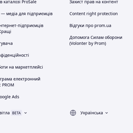
 каталозі ProSale
Захист прав на контент
 — медіа для підприємців
Content right protection
інтернет-підприємців
Відгуки про prom.ua
Кращі
Допомога Силам оборони
тувача
(Volonter by Prom)
нфіденційності
оти на маркетплейсі
ограма електронний
с PROM
oogle Ads
вітла
Українська
BETA