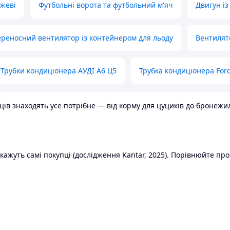
ожеві
Футбольні ворота та футбольний м'яч
Двигун із
реносний вентилятор із контейнером для льоду
Вентилят
Трубки кондиціонера АУДІ А6 Ц5
Трубка кондиціонера Ford
в знаходять усе потрібне — від корму для цуциків до бронежилет
ажуть самі покупці (дослідження Kantar, 2025). Порівнюйте пропо