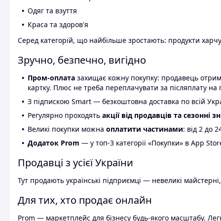
Одяг та взуття
Краса та здоров'я
Серед категорій, що найбільше зростають: продукти харчув
Зручно, безпечно, вигідно
Пром-оплата
захищає кожну покупку: продавець отриму
картку. Плюс не треба переплачувати за післяплату на 
З підпискою Smart — безкоштовна доставка по всій Украї
Регулярно проходять
акції від продавців та сезонні з
Великі покупки можна
оплатити частинами
: від 2 до 
Додаток Prom
— у топ-3 категорії «Покупки» в App Stor
Продавці з усієї України
Тут продають українські підприємці — невеликі майстерні,
Для тих, хто продає онлайн
Prom — маркетплейс для бізнесу будь-якого масштабу. Легк