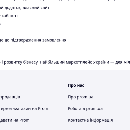
й додаток, власний сайт
 кабінеті
в
ще до підтвердження замовлення
 і розвитку бізнесу. Найбільший маркетплейс України — для міл
Про нас
 продавців
Про prom.ua
тернет-магазин
на Prom
Робота в prom.ua
авати на Prom
Контактна інформація