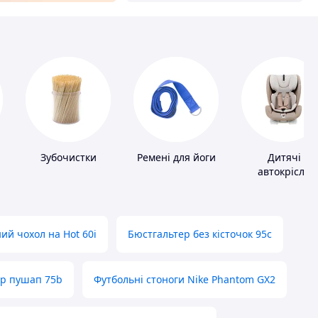
Зубочистки
Ремені для йоги
Дитячі
автокрісла
ий чохол на Hot 60i
Бюстгальтер без кісточок 95с
ер пушап 75b
Футбольні стоноги Nike Phantom GX2