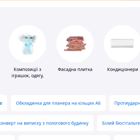
Композиції з
Фасадна плитка
Кондиціонери
іграшок, одягу,
підгузків
в
Обкладинка для планера на кільцях А6
Протиударн
нверт на виписку з пологового будинку
Білий бюстгальт