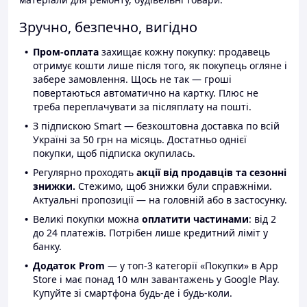
Зручно, безпечно, вигідно
Пром-оплата
захищає кожну покупку: продавець
отримує кошти лише після того, як покупець огляне і
забере замовлення. Щось не так — гроші
повертаються автоматично на картку. Плюс не
треба переплачувати за післяплату на пошті.
З підпискою Smart — безкоштовна доставка по всій
Україні за 50 грн на місяць. Достатньо однієї
покупки, щоб підписка окупилась.
Регулярно проходять
акції від продавців та сезонні
знижки.
Стежимо, щоб знижки були справжніми.
Актуальні пропозиції — на головній або в застосунку.
Великі покупки можна
оплатити частинами
: від 2
до 24 платежів. Потрібен лише кредитний ліміт у
банку.
Додаток Prom
— у топ-3 категорії «Покупки» в App
Store і має понад 10 млн завантажень у Google Play.
Купуйте зі смартфона будь-де і будь-коли.