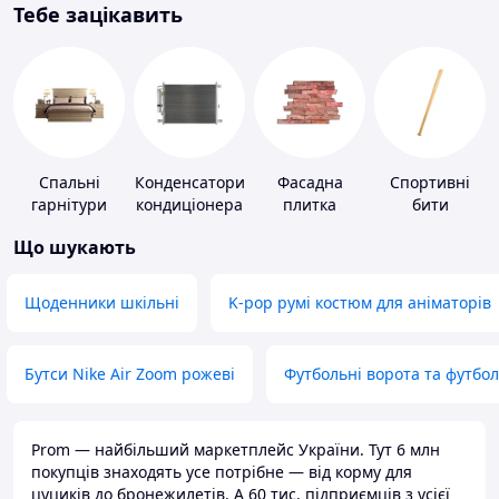
Тебе зацікавить
Спальні
Конденсатори
Фасадна
Спортивні
гарнітури
кондиціонера
плитка
бити
Що шукають
Щоденники шкільні
K-pop румі костюм для аніматорів
Бутси Nike Air Zoom рожеві
Футбольні ворота та футбо
Prom — найбільший маркетплейс України. Тут 6 млн
покупців знаходять усе потрібне — від корму для
цуциків до бронежилетів. А 60 тис. підприємців з усієї