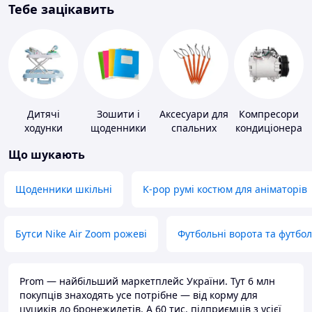
Тебе зацікавить
Дитячі
Зошити і
Аксесуари для
Компресори
ходунки
щоденники
спальних
кондиціонера
мішків,
Що шукають
карематів та
наметів
Щоденники шкільні
K-pop румі костюм для аніматорів
Бутси Nike Air Zoom рожеві
Футбольні ворота та футбо
Prom — найбільший маркетплейс України. Тут 6 млн
покупців знаходять усе потрібне — від корму для
цуциків до бронежилетів. А 60 тис. підприємців з усієї