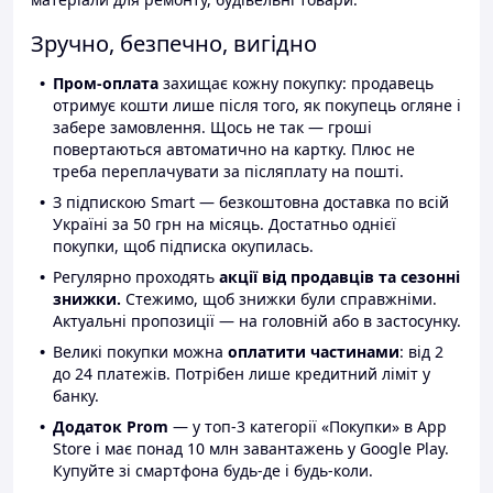
Зручно, безпечно, вигідно
Пром-оплата
захищає кожну покупку: продавець
отримує кошти лише після того, як покупець огляне і
забере замовлення. Щось не так — гроші
повертаються автоматично на картку. Плюс не
треба переплачувати за післяплату на пошті.
З підпискою Smart — безкоштовна доставка по всій
Україні за 50 грн на місяць. Достатньо однієї
покупки, щоб підписка окупилась.
Регулярно проходять
акції від продавців та сезонні
знижки.
Стежимо, щоб знижки були справжніми.
Актуальні пропозиції — на головній або в застосунку.
Великі покупки можна
оплатити частинами
: від 2
до 24 платежів. Потрібен лише кредитний ліміт у
банку.
Додаток Prom
— у топ-3 категорії «Покупки» в App
Store і має понад 10 млн завантажень у Google Play.
Купуйте зі смартфона будь-де і будь-коли.