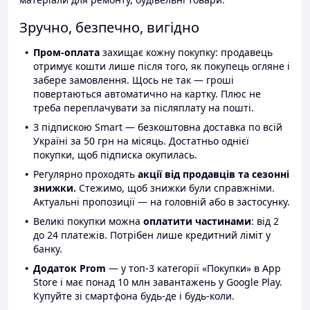
Зручно, безпечно, вигідно
Пром-оплата
захищає кожну покупку: продавець
отримує кошти лише після того, як покупець огляне і
забере замовлення. Щось не так — гроші
повертаються автоматично на картку. Плюс не
треба переплачувати за післяплату на пошті.
З підпискою Smart — безкоштовна доставка по всій
Україні за 50 грн на місяць. Достатньо однієї
покупки, щоб підписка окупилась.
Регулярно проходять
акції від продавців та сезонні
знижки.
Стежимо, щоб знижки були справжніми.
Актуальні пропозиції — на головній або в застосунку.
Великі покупки можна
оплатити частинами
: від 2
до 24 платежів. Потрібен лише кредитний ліміт у
банку.
Додаток Prom
— у топ-3 категорії «Покупки» в App
Store і має понад 10 млн завантажень у Google Play.
Купуйте зі смартфона будь-де і будь-коли.