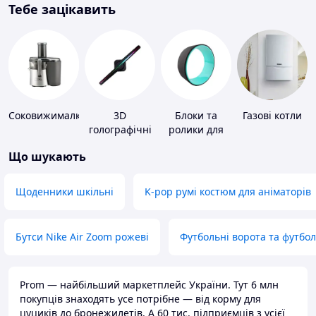
Тебе зацікавить
Соковижималки
3D
Блоки та
Газові котли
голографічні
ролики для
пристрої
йоги
Що шукають
Щоденники шкільні
K-pop румі костюм для аніматорів
Бутси Nike Air Zoom рожеві
Футбольні ворота та футбо
Prom — найбільший маркетплейс України. Тут 6 млн
покупців знаходять усе потрібне — від корму для
цуциків до бронежилетів. А 60 тис. підприємців з усієї