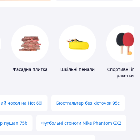
Фасадна плитка
Шкільні пенали
Спортивні ігро
ракетки
ий чохол на Hot 60i
Бюстгальтер без кісточок 95с
ер пушап 75b
Футбольні стоноги Nike Phantom GX2