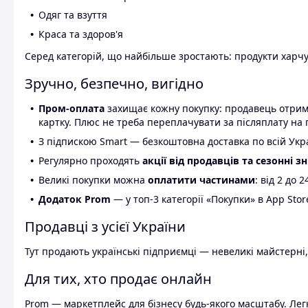
Одяг та взуття
Краса та здоров'я
Серед категорій, що найбільше зростають: продукти харчув
Зручно, безпечно, вигідно
Пром-оплата
захищає кожну покупку: продавець отриму
картку. Плюс не треба переплачувати за післяплату на 
З підпискою Smart — безкоштовна доставка по всій Украї
Регулярно проходять
акції від продавців та сезонні з
Великі покупки можна
оплатити частинами
: від 2 до 
Додаток Prom
— у топ-3 категорії «Покупки» в App Stor
Продавці з усієї України
Тут продають українські підприємці — невеликі майстерні,
Для тих, хто продає онлайн
Prom — маркетплейс для бізнесу будь-якого масштабу. Легк