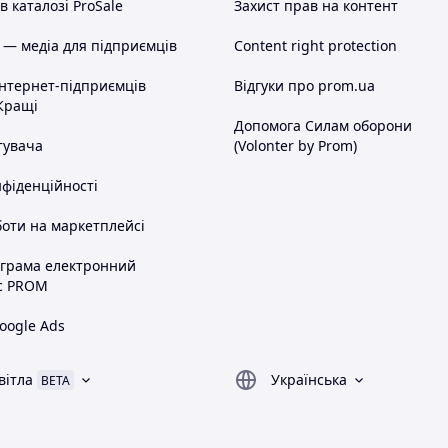
 каталозі ProSale
Захист прав на контент
 — медіа для підприємців
Content right protection
інтернет-підприємців
Відгуки про prom.ua
Кращі
Допомога Силам оборони
тувача
(Volonter by Prom)
нфіденційності
оти на маркетплейсі
ограма електронний
с PROM
oogle Ads
вітла
Українська
BETA