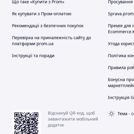
Що таке «Купити з Prom»
Просування в
Як купувати з Пром-оплатою
Sprava.prom
Рекомендації з безпечних покупок
Премія для 
Ecommerce.
Перевірка на приналежність сайту до
платформи prom.ua
Угода корис
Інструкції та поради
Політика ко
Правила роб
Бонусна пр
маркетплей
Інструкція G
Відскануй QR-код, щоб
Тема
-
с
завантажити мобільний
додаток