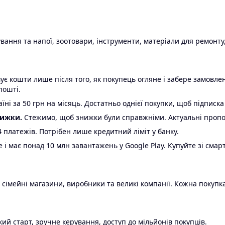
ання та напої, зоотовари, інструменти, матеріали для ремонту,
є кошти лише після того, як покупець огляне і забере замовл
пошті.
ні за 50 грн на місяць. Достатньо однієї покупки, щоб підписка
нижки.
Стежимо, щоб знижки були справжніми. Актуальні пропози
24 платежів. Потрібен лише кредитний ліміт у банку.
e і має понад 10 млн завантажень у Google Play. Купуйте зі смар
 сімейні магазини, виробники та великі компанії. Кожна покупка
ий старт, зручне керування, доступ до мільйонів покупців.