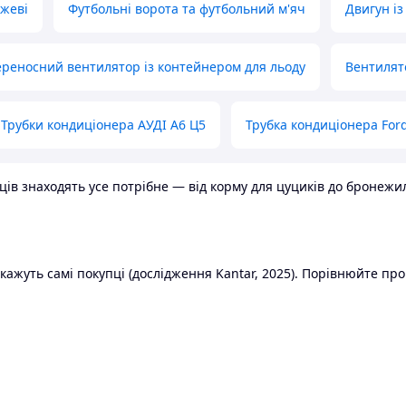
ожеві
Футбольні ворота та футбольний м'яч
Двигун із
реносний вентилятор із контейнером для льоду
Вентилят
Трубки кондиціонера АУДІ А6 Ц5
Трубка кондиціонера Ford
в знаходять усе потрібне — від корму для цуциків до бронежилет
ажуть самі покупці (дослідження Kantar, 2025). Порівнюйте пропо