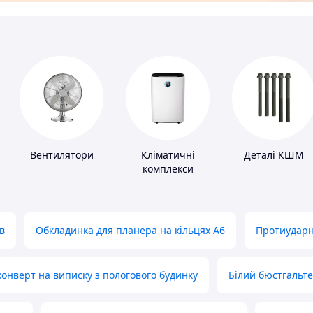
Вентилятори
Кліматичні
Деталі КШМ
комплекси
в
Обкладинка для планера на кільцях А6
Протиударн
нверт на виписку з пологового будинку
Білий бюстгальт