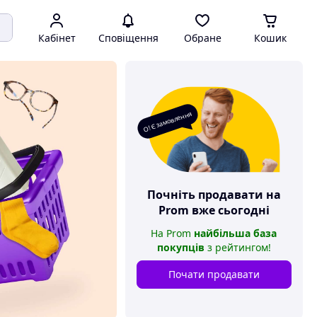
Кабінет
Сповіщення
Обране
Кошик
О! Є замовлення
Почніть продавати на
Prom
вже сьогодні
На
Prom
найбільша база
покупців
з рейтингом
!
Почати продавати