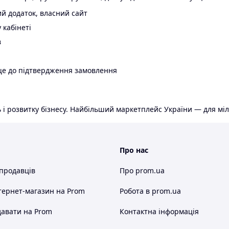
й додаток, власний сайт
 кабінеті
в
ще до підтвердження замовлення
 і розвитку бізнесу. Найбільший маркетплейс України — для міл
Про нас
 продавців
Про prom.ua
тернет-магазин
на Prom
Робота в prom.ua
авати на Prom
Контактна інформація