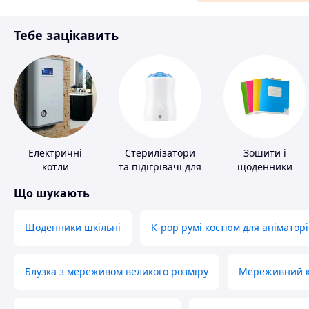
Матеріали для ремонту
Тебе зацікавить
Спорт і відпочинок
Електричні
Стерилізатори
Зошити і
котли
та підігрівачі для
щоденники
дитячого
Що шукають
харчування
Щоденники шкільні
K-pop румі костюм для аніматорі
Блузка з мереживом великого розміру
Мереживний ко