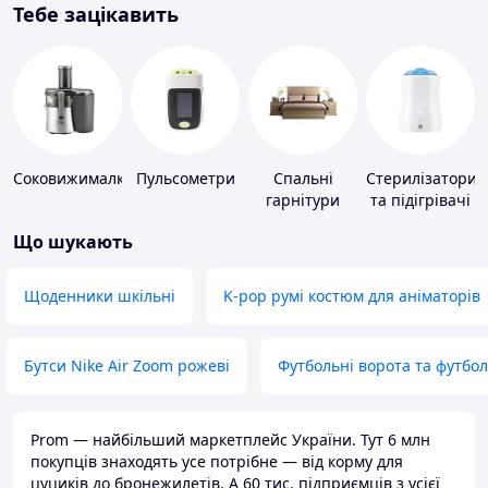
Тебе зацікавить
Соковижималки
Пульсометри
Спальні
Стерилізатори
гарнітури
та підігрівачі
для дитячого
Що шукають
харчування
Щоденники шкільні
K-pop румі костюм для аніматорів
Бутси Nike Air Zoom рожеві
Футбольні ворота та футбо
Prom — найбільший маркетплейс України. Тут 6 млн
покупців знаходять усе потрібне — від корму для
цуциків до бронежилетів. А 60 тис. підприємців з усієї