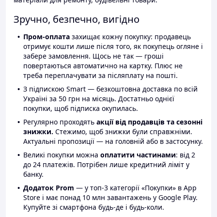
Зручно, безпечно, вигідно
Пром-оплата
захищає кожну покупку: продавець
отримує кошти лише після того, як покупець огляне і
забере замовлення. Щось не так — гроші
повертаються автоматично на картку. Плюс не
треба переплачувати за післяплату на пошті.
З підпискою Smart — безкоштовна доставка по всій
Україні за 50 грн на місяць. Достатньо однієї
покупки, щоб підписка окупилась.
Регулярно проходять
акції від продавців та сезонні
знижки.
Стежимо, щоб знижки були справжніми.
Актуальні пропозиції — на головній або в застосунку.
Великі покупки можна
оплатити частинами
: від 2
до 24 платежів. Потрібен лише кредитний ліміт у
банку.
Додаток Prom
— у топ-3 категорії «Покупки» в App
Store і має понад 10 млн завантажень у Google Play.
Купуйте зі смартфона будь-де і будь-коли.