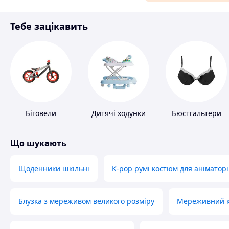
Матеріали для ремонту
Тебе зацікавить
Спорт і відпочинок
Біговели
Дитячі ходунки
Бюстгальтери
Що шукають
Щоденники шкільні
K-pop румі костюм для аніматорі
Блузка з мереживом великого розміру
Мереживний ко