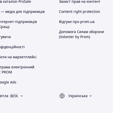
 каталозі ProSale
Захист прав на контент
 — медіа для підприємців
Content right protection
інтернет-підприємців
Відгуки про prom.ua
Кращі
Допомога Силам оборони
тувача
(Volonter by Prom)
нфіденційності
оти на маркетплейсі
ограма електронний
с PROM
oogle Ads
вітла
Українська
BETA