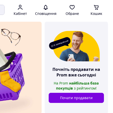
Кабінет
Сповіщення
Обране
Кошик
О! Є замовлення
Почніть продавати на
Prom
вже сьогодні
На
Prom
найбільша база
покупців
з рейтингом
!
Почати продавати