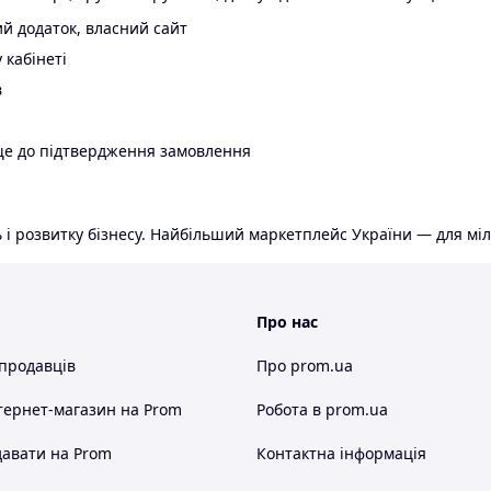
й додаток, власний сайт
 кабінеті
в
ще до підтвердження замовлення
 і розвитку бізнесу. Найбільший маркетплейс України — для міл
Про нас
 продавців
Про prom.ua
тернет-магазин
на Prom
Робота в prom.ua
авати на Prom
Контактна інформація