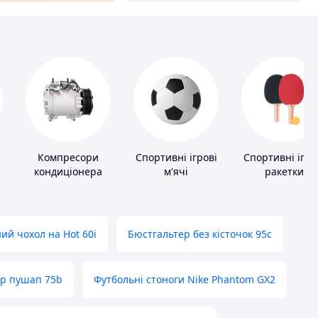
Компресори
Спортивні ігрові
Спортивні ігро
кондиціонера
м'ячі
ракетки
ий чохол на Hot 60i
Бюстгальтер без кісточок 95с
ер пушап 75b
Футбольні стоноги Nike Phantom GX2