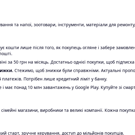
ання та напої, зоотовари, інструменти, матеріали для ремонту,
є кошти лише після того, як покупець огляне і забере замовл
пошті.
ні за 50 грн на місяць. Достатньо однієї покупки, щоб підписка
нижки.
Стежимо, щоб знижки були справжніми. Актуальні пропози
24 платежів. Потрібен лише кредитний ліміт у банку.
e і має понад 10 млн завантажень у Google Play. Купуйте зі смар
 сімейні магазини, виробники та великі компанії. Кожна покупка
ий старт, зручне керування, доступ до мільйонів покупців.