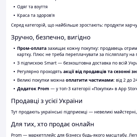
Одяг та взуття
Краса та здоров'я
Серед категорій, що найбільше зростають: продукти харчув
Зручно, безпечно, вигідно
Пром-оплата
захищає кожну покупку: продавець отриму
картку. Плюс не треба переплачувати за післяплату на 
З підпискою Smart — безкоштовна доставка по всій Украї
Регулярно проходять
акції від продавців та сезонні з
Великі покупки можна
оплатити частинами
: від 2 до 
Додаток Prom
— у топ-3 категорії «Покупки» в App Stor
Продавці з усієї України
Тут продають українські підприємці — невеликі майстерні,
Для тих, хто продає онлайн
Prom — маркетплейс для бізнесу будь-якого масштабу. Легк