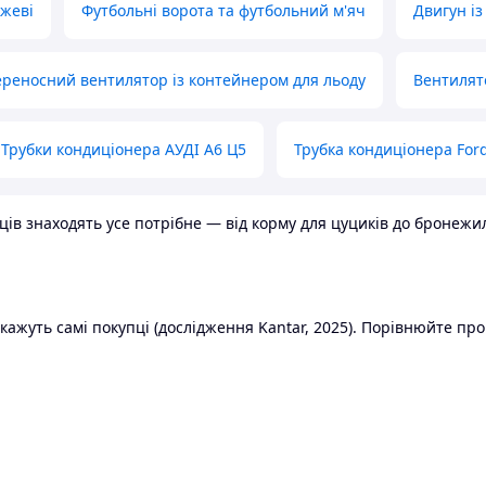
ожеві
Футбольні ворота та футбольний м'яч
Двигун із
реносний вентилятор із контейнером для льоду
Вентилят
Трубки кондиціонера АУДІ А6 Ц5
Трубка кондиціонера Ford
в знаходять усе потрібне — від корму для цуциків до бронежилет
ажуть самі покупці (дослідження Kantar, 2025). Порівнюйте пропо