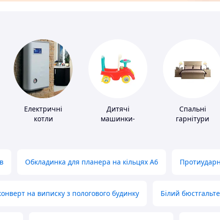
Електричні
Дитячі
Спальні
котли
машинки-
гарнітури
каталки
в
Обкладинка для планера на кільцях А6
Протиударн
нверт на виписку з пологового будинку
Білий бюстгальт