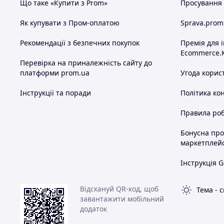
Що таке «Купити з Prom»
Просування в
Як купувати з Пром-оплатою
Sprava.prom
Рекомендації з безпечних покупок
Премія для 
Ecommerce.
Перевірка на приналежність сайту до
платформи prom.ua
Угода корис
Інструкції та поради
Політика ко
Правила роб
Бонусна пр
маркетплей
Інструкція G
Відскануй QR-код, щоб
Тема
-
с
завантажити мобільний
додаток