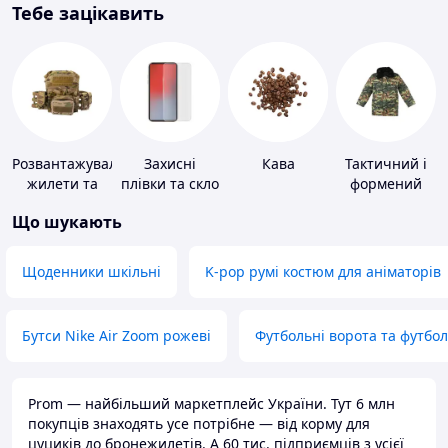
Тебе зацікавить
Розвантажувальні
Захисні
Кава
Тактичний і
жилети та
плівки та скло
формений
плитоноски
для
одяг
Що шукають
без плит
портативних
пристроїв
Щоденники шкільні
K-pop румі костюм для аніматорів
Бутси Nike Air Zoom рожеві
Футбольні ворота та футбо
Prom — найбільший маркетплейс України. Тут 6 млн
покупців знаходять усе потрібне — від корму для
цуциків до бронежилетів. А 60 тис. підприємців з усієї