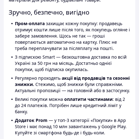
Зручно, безпечно, вигідно
Пром-оплата
захищає кожну покупку: продавець
отримує кошти лише після того, як покупець огляне і
забере замовлення. Щось не так — гроші
повертаються автоматично на картку. Плюс не
треба переплачувати за післяплату на пошті.
З підпискою Smart — безкоштовна доставка по всій
Україні за 50 грн на місяць. Достатньо однієї
покупки, щоб підписка окупилась.
Регулярно проходять
акції від продавців та сезонні
знижки.
Стежимо, щоб знижки були справжніми.
Актуальні пропозиції — на головній або в застосунку.
Великі покупки можна
оплатити частинами
: від 2
до 24 платежів. Потрібен лише кредитний ліміт у
банку.
Додаток Prom
— у топ-3 категорії «Покупки» в App
Store і має понад 10 млн завантажень у Google Play.
Купуйте зі смартфона будь-де і будь-коли.