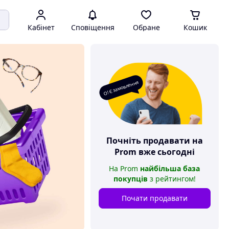
Кабінет
Сповіщення
Обране
Кошик
О! Є замовлення
Почніть продавати на
Prom
вже сьогодні
На
Prom
найбільша база
покупців
з рейтингом
!
Почати продавати