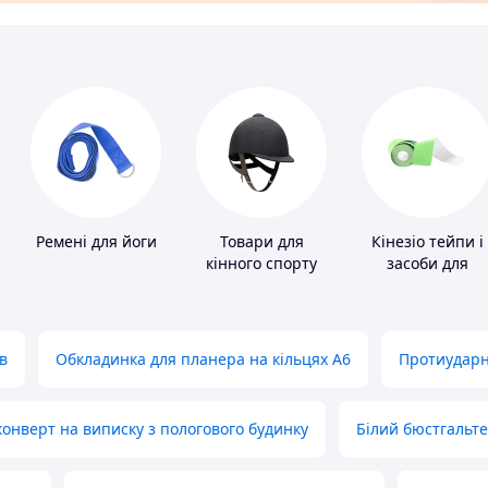
Ремені для йоги
Товари для
Кінезіо тейпи і
кінного спорту
засоби для
тейпування
в
Обкладинка для планера на кільцях А6
Протиударн
нверт на виписку з пологового будинку
Білий бюстгальт