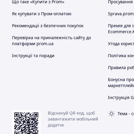
Що таке «Купити з Prom»
Просування в
Як купувати з Пром-оплатою
Sprava.prom
Рекомендації з безпечних покупок
Премія для 
Ecommerce.
Перевірка на приналежність сайту до
платформи prom.ua
Угода корис
Інструкції та поради
Політика ко
Правила роб
Бонусна пр
маркетплей
Інструкція G
Відскануй QR-код, щоб
Тема
-
с
завантажити мобільний
додаток