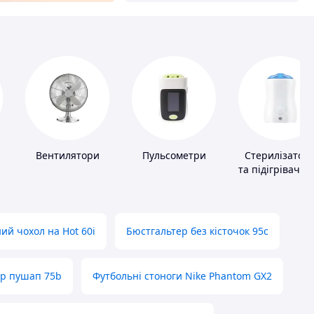
Вентилятори
Пульсометри
Стерилізатор
та підігрівачі д
дитячого
харчування
ий чохол на Hot 60i
Бюстгальтер без кісточок 95с
ер пушап 75b
Футбольні стоноги Nike Phantom GX2