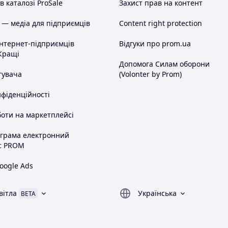
 каталозі ProSale
Захист прав на контент
 — медіа для підприємців
Content right protection
інтернет-підприємців
Відгуки про prom.ua
Кращі
Допомога Силам оборони
тувача
(Volonter by Prom)
нфіденційності
оти на маркетплейсі
ограма електронний
с PROM
oogle Ads
вітла
Українська
BETA