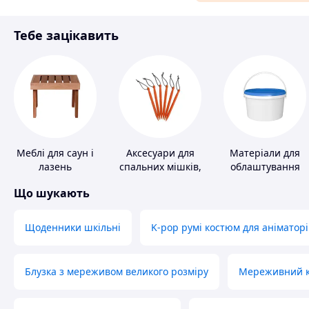
Матеріали для ремонту
Тебе зацікавить
Спорт і відпочинок
Меблі для саун і
Аксесуари для
Матеріали для
лазень
спальних мішків,
облаштування
карематів та
промислових
Що шукають
наметів
підлог
Щоденники шкільні
K-pop румі костюм для аніматорі
Блузка з мереживом великого розміру
Мереживний ко