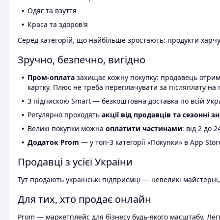
Одяг та взуття
Краса та здоров'я
Серед категорій, що найбільше зростають: продукти харчув
Зручно, безпечно, вигідно
Пром-оплата
захищає кожну покупку: продавець отриму
картку. Плюс не треба переплачувати за післяплату на 
З підпискою Smart — безкоштовна доставка по всій Украї
Регулярно проходять
акції від продавців та сезонні з
Великі покупки можна
оплатити частинами
: від 2 до 
Додаток Prom
— у топ-3 категорії «Покупки» в App Stor
Продавці з усієї України
Тут продають українські підприємці — невеликі майстерні,
Для тих, хто продає онлайн
Prom — маркетплейс для бізнесу будь-якого масштабу. Легк