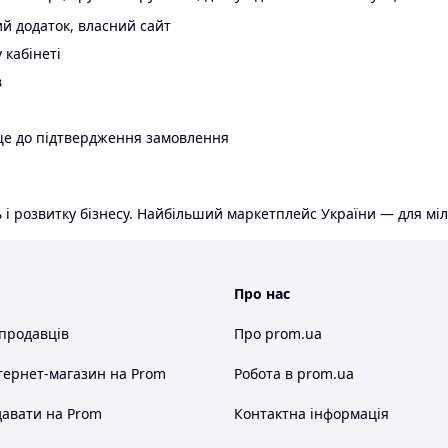
й додаток, власний сайт
 кабінеті
в
ще до підтвердження замовлення
 і розвитку бізнесу. Найбільший маркетплейс України — для міл
Про нас
 продавців
Про prom.ua
тернет-магазин
на Prom
Робота в prom.ua
авати на Prom
Контактна інформація