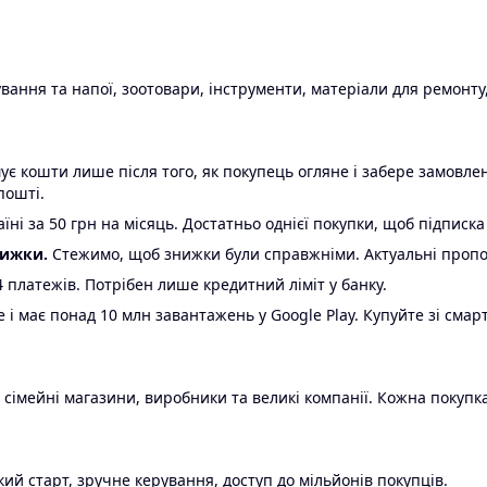
ання та напої, зоотовари, інструменти, матеріали для ремонту,
є кошти лише після того, як покупець огляне і забере замовл
пошті.
ні за 50 грн на місяць. Достатньо однієї покупки, щоб підписка
нижки.
Стежимо, щоб знижки були справжніми. Актуальні пропози
24 платежів. Потрібен лише кредитний ліміт у банку.
e і має понад 10 млн завантажень у Google Play. Купуйте зі смар
 сімейні магазини, виробники та великі компанії. Кожна покупка
ий старт, зручне керування, доступ до мільйонів покупців.