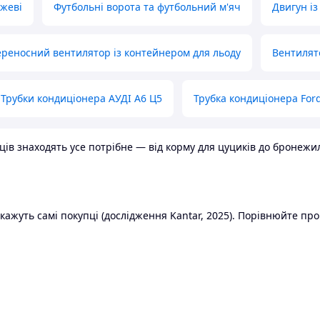
ожеві
Футбольні ворота та футбольний м'яч
Двигун із
реносний вентилятор із контейнером для льоду
Вентилят
Трубки кондиціонера АУДІ А6 Ц5
Трубка кондиціонера Ford
в знаходять усе потрібне — від корму для цуциків до бронежилет
ажуть самі покупці (дослідження Kantar, 2025). Порівнюйте пропо