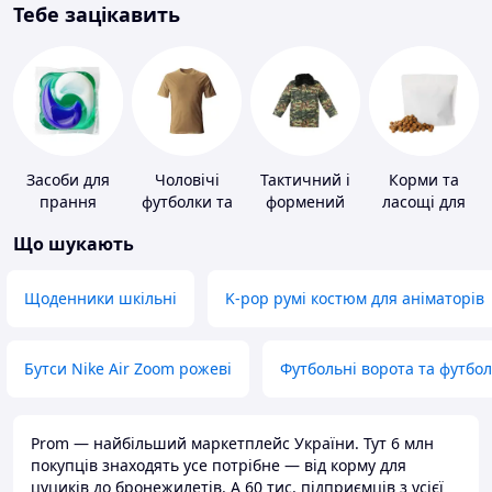
Тебе зацікавить
Засоби для
Чоловічі
Тактичний і
Корми та
прання
футболки та
формений
ласощі для
майки
одяг
домашніх
Що шукають
тварин і
птахів
Щоденники шкільні
K-pop румі костюм для аніматорів
Бутси Nike Air Zoom рожеві
Футбольні ворота та футбо
Prom — найбільший маркетплейс України. Тут 6 млн
покупців знаходять усе потрібне — від корму для
цуциків до бронежилетів. А 60 тис. підприємців з усієї