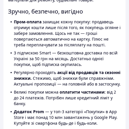
Зручно, безпечно, вигідно
Пром-оплата
захищає кожну покупку: продавець
отримує кошти лише після того, як покупець огляне і
забере замовлення. Щось не так — гроші
повертаються автоматично на картку. Плюс не
треба переплачувати за післяплату на пошті.
З підпискою Smart — безкоштовна доставка по всій
Україні за 50 грн на місяць. Достатньо однієї
покупки, щоб підписка окупилась.
Регулярно проходять
акції від продавців та сезонні
знижки.
Стежимо, щоб знижки були справжніми.
Актуальні пропозиції — на головній або в застосунку.
Великі покупки можна
оплатити частинами
: від 2
до 24 платежів. Потрібен лише кредитний ліміт у
банку.
Додаток Prom
— у топ-3 категорії «Покупки» в App
Store і має понад 10 млн завантажень у Google Play.
Купуйте зі смартфона будь-де і будь-коли.